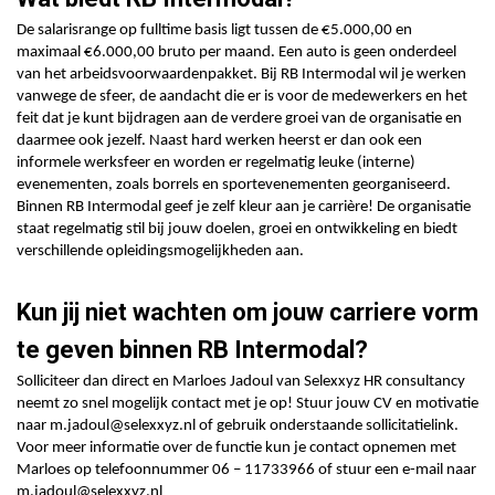
De salarisrange op fulltime basis ligt tussen de €5.000,00 en
maximaal €6.000,00 bruto per maand. Een auto is geen onderdeel
van het arbeidsvoorwaardenpakket. Bij RB Intermodal wil je werken
vanwege de sfeer, de aandacht die er is voor de medewerkers en het
feit dat je kunt bijdragen aan de verdere groei van de organisatie en
daarmee ook jezelf. Naast hard werken heerst er dan ook een
informele werksfeer en worden er regelmatig leuke (interne)
evenementen, zoals borrels en sportevenementen georganiseerd.
Binnen RB Intermodal geef je zelf kleur aan je carrière! De organisatie
staat regelmatig stil bij jouw doelen, groei en ontwikkeling en biedt
verschillende opleidingsmogelijkheden aan.
Kun jij niet wachten om jouw carriere vorm
te geven binnen RB Intermodal?
Solliciteer dan direct en Marloes Jadoul van Selexxyz HR consultancy
neemt zo snel mogelijk contact met je op! Stuur jouw CV en motivatie
naar m.jadoul@selexxyz.nl of gebruik onderstaande sollicitatielink.
Voor meer informatie over de functie kun je contact opnemen met
Marloes op telefoonnummer 06 – 11733966 of stuur een e-mail naar
m.jadoul@selexxyz.nl