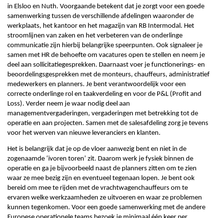
in Elsloo en Nuth. Voorgaande betekent dat je zorgt voor een goede
samenwerking tussen de verschillende afdelingen waaronder de
werkplaats, het kantoor en het magazijn van RB Intermodal. Het
stroomlijnen van zaken en het verbeteren van de onderlinge
communicatie zijn hierbij belangrijke speerpunten. Ook signaleer je
samen met HR de behoefte om vacatures open te stellen en neem je
deel aan sollicitatiegesprekken. Daarnaast voer je functionerings- en
beoordelingsgesprekken met de monteurs, chauffeurs, administratief
medewerkers en planners. Je bent verantwoordelijk voor een
correcte onderlinge rol en taakverdeling en voor de P&L (Profit and
Loss). Verder neem je waar nodig deel aan
managementvergaderingen, vergaderingen met betrekking tot de
operatie en aan projecten. Samen met de salesafdeling zorg je tevens
voor het werven van nieuwe leveranciers en klanten.
Het is belangrijk dat je op de vloer aanwezig bent en niet in de
zogenaamde ‘ivoren toren’ zit. Daarom werk je fysiek binnen de
operatie en ga je bijvoorbeeld naast de planners zitten om te zien
waar ze mee bezig zijn en eventueel tegenaan lopen. Je bent ook
bereid om mee te rijden met de vrachtwagenchauffeurs om te
ervaren welke werkzaamheden ze uitvoeren en waar ze problemen
kunnen tegenkomen. Voor een goede samenwerking met de andere
Europese operationele teams bezoek je minimaal één keer per