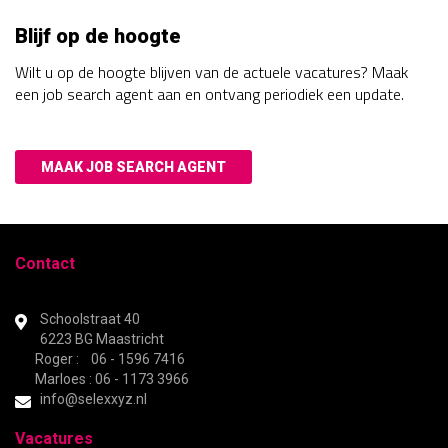
Blijf op de hoogte
Wilt u op de hoogte blijven van de actuele vacatures? Maak
een job search agent aan en ontvang periodiek een update.
MAAK JOB SEARCH AGENT
Contact
Schoolstraat 40
6223 BG Maastricht
Roger : 06 - 1596 7416
Marloes : 06 - 1173 3966
info@selexxyz.nl
Vacatures