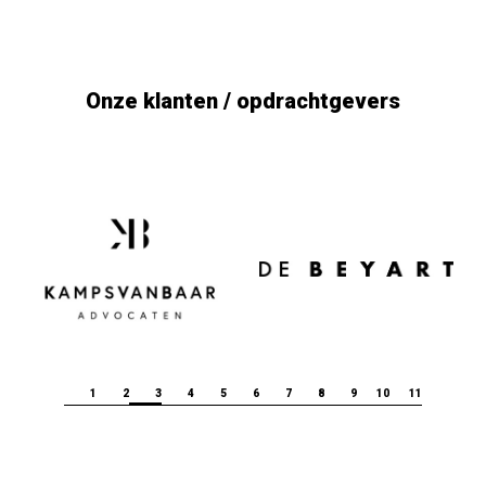
Onze klanten / opdrachtgevers
1
2
3
4
5
6
7
8
9
10
11