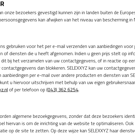
ER
an onze bezoekers gevestigd kunnen zijn in landen buiten de Euro
persoonsgegevens kan afwijken van het niveau van bescherming in 
 gebruiken voor het per e-mail verzenden van aanbiedingen voor p
n of diensten die u heeft afgenomen. Indien u geen prijs stelt op inf
 dit bij het verzamelen van uw contactgegevens, of in reactie op ee
w contactgegevens dan blokkeren. SELEXXYZ kan uw contactgegev
n aanbiedingen per e-mail over andere producten en diensten van S
U kunt u hiervoor uitschrijven met behulp van uw eigen gebruikersna
z.nl
of per telefoon op
(043) 362 6254
.
den algemene bezoekgegevens, zonder dat deze bezoekers identifi
el hiervan is om de inrichting van de website te optimaliseren. O
atie op de site te zetten. Op deze wijze kan SELEXXYZ haar dienstve