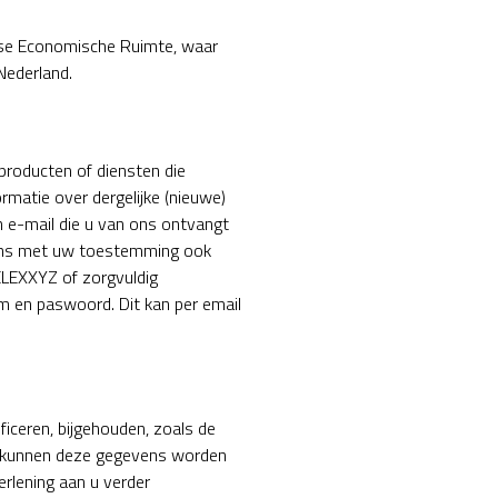
pese Economische Ruimte, waar
Nederland.
roducten of diensten die
ormatie over dergelijke (nieuwe)
n e-mail die u van ons ontvangt
ens met uw toestemming ook
ELEXXYZ of zorgvuldig
am en paswoord. Dit kan per email
ceren, bijgehouden, zoals de
ok kunnen deze gegevens worden
rlening aan u verder