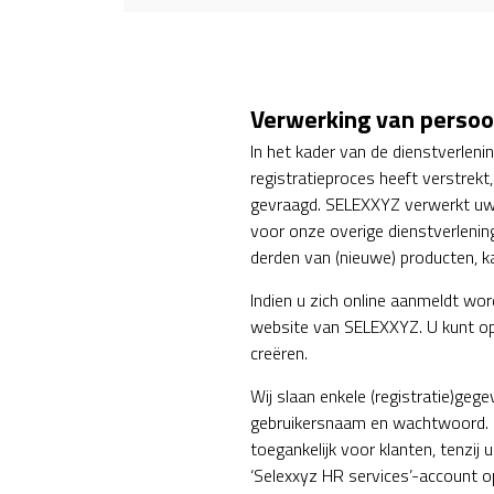
Verwerking van perso
In het kader van de dienstverle
registratieproces heeft verstrek
gevraagd. SELEXXYZ verwerkt uw
voor onze overige dienstverlenin
derden van (nieuwe) producten, k
Indien u zich online aanmeldt wor
website van SELEXXYZ. U kunt op d
creëren.
Wij slaan enkele (registratie)ge
gebruikersnaam en wachtwoord. 
toegankelijk voor klanten, tenzi
‘Selexxyz HR services’-account o