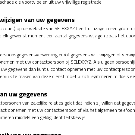
hade die voortvloeien uit uw vrijwillige registratie.
 wijzigen van uw gegevens
k account) op de website van SELEXXYZ heeft u inzage in een groot d
p elk gewenst moment een aantal gegevens wijzigen zoals het doo
persoonsgegevensverwerking en/of gegevens wilt wijzigen of verwijde
pnemen met uw contactpersoon bij SELEXXYZ. Als u geen persoonlijk
n uw gegevens dan kunt u contact opnemen met uw contactpersoon 
uik te maken van deze dienst moet u zich legitimeren middels een 
van uw gegevens
personen van zakelijke relaties geldt dat indien zij willen dat gegev
tact opnemen met uw contactpersoon of via het algemeen telefoo
timeren middels een geldig identiteitsbewijs.