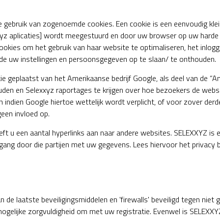
gebruik van zogenoemde cookies. Een cookie is een eenvoudig klei
xyz aplicaties] wordt meegestuurd en door uw browser op uw harde
okies om het gebruik van haar website te optimaliseren, het inlogg
de uw instellingen en persoonsgegeven op te slaan/ te onthouden.
e geplaatst van het Amerikaanse bedrijf Google, als deel van de “A
ouden en Selexxyz raportages te krijgen over hoe bezoekers de webs
n indien Google hiertoe wettelijk wordt verplicht, of voor zover de
een invloed op.
t u een aantal hyperlinks aan naar andere websites. SELEXXYZ is e
ang door die partijen met uw gegevens. Lees hiervoor het privacy be
n de laatste beveiligingsmiddelen en 'firewalls' beveiligd tegen niet
elijke zorgvuldigheid om met uw registratie. Evenwel is SELEXXYZ 