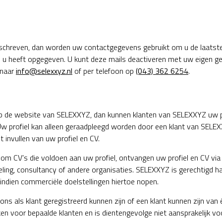
eschreven, dan worden uw contactgegevens gebruikt om u de laatste
e u heeft opgegeven. U kunt deze mails deactiveren met uw eigen g
 naar
info@selexxyz.nl
of per telefoon op
(043) 362 6254
.
t op de website van SELEXXYZ, dan kunnen klanten van SELEXXYZ uw p
Uw profiel kan alleen geraadpleegd worden door een klant van SELEX
 invullen van uw profiel en CV.
m CV’s die voldoen aan uw profiel, ontvangen uw profiel en CV via
ling, consultancy of andere organisaties. SELEXXYZ is gerechtigd ha
indien commerciële doelstellingen hiertoe nopen.
ons als klant geregistreerd kunnen zijn of een klant kunnen zijn va
erken voor bepaalde klanten en is dientengevolge niet aansprakelijk v