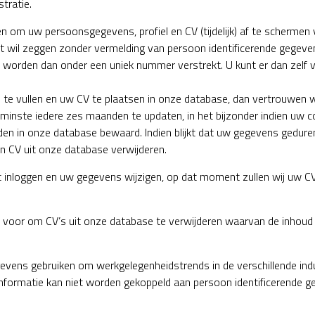
tratie.
ezen om uw persoonsgegevens, profiel en CV (tijdelijk) af te schermen
t wil zeggen zonder vermelding van persoon identificerende gegeve
 worden dan onder een uniek nummer verstrekt. U kunt er dan zelf v
 in te vullen en uw CV te plaatsen in onze database, dan vertrouwen
minste iedere zes maanden te updaten, in het bijzonder indien uw c
den in onze database bewaard. Indien blijkt dat uw gegevens gedure
l en CV uit onze database verwijderen.
nt inloggen en uw gegevens wijzigen, op dat moment zullen wij uw CV
voor om CV’s uit onze database te verwijderen waarvan de inhoud i
ens gebruiken om werkgelegenheidstrends in de verschillende indu
nformatie kan niet worden gekoppeld aan persoon identificerende g