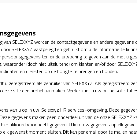
onsgegevens
ning van SELEXXYZ worden de contactgegevens en andere gegevens di
t, door SELEXXYZ vastgelegd en gebruikt om u de informatie te kun
 persoonsgegevens ten einde uitvoering te geven aan de met u ge
g, waaronder (doch niet uitsluitend) om klanten en/of door SELEXXY
andidaten en diensten op de hoogte te brengen en houden.
dt u geregistreerd als gebruiker van SELEXXYZ. Als geregistreerd geb
eze site een profiel aanmaken. Verder kunt u uw online sollicitaties
gevens van u op in uw ‘Selexxyz HR services’-omgeving. Deze gegev
Deze gegevens maken geen onderdeel uit van de onze SELEXXYZ kan
j u hier akkoord voor heeft gegeven. U kunt uw gegevens op elk ge
p elk gewenst moment sluiten. Dit kan per email door te mailen naa