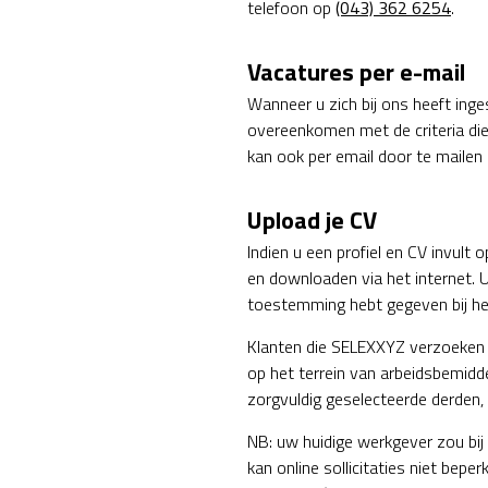
telefoon op
(043) 362 6254
.
Vacatures per e-mail
Wanneer u zich bij ons heeft ing
overeenkomen met de criteria di
kan ook per email door te mailen
Upload je CV
Indien u een profiel en CV invul
en downloaden via het internet. 
toestemming hebt gegeven bij het
Klanten die SELEXXYZ verzoeken o
op het terrein van arbeidsbemidde
zorgvuldig geselecteerde derden, 
NB: uw huidige werkgever zou bij 
kan online sollicitaties niet bep