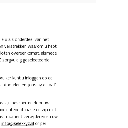
e u als onderdeel van het
nen verstrekken waarom u hebt
sloten overeenkomst, alsmede
Z zorgvuldig geselecteerde
ruiker kunt u inloggen op de
 bijhouden en ‘jobs by e-mail’
ens zijn beschermd door uw
didatendatabase en zijn niet
wenst moment verwijderen en uw
r
info@selexxyz.nl
of per