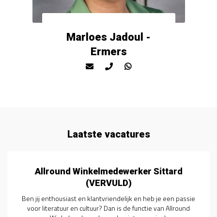
Marloes Jadoul -
Ermers
Laatste vacatures
 Sittard
Medewerk(st)er Binnendienst 
eb je een passie
Ben jij een enthousiaste en gedreven adminis
ie van Allround
die op zoek is naar een nieuwe uitdaging