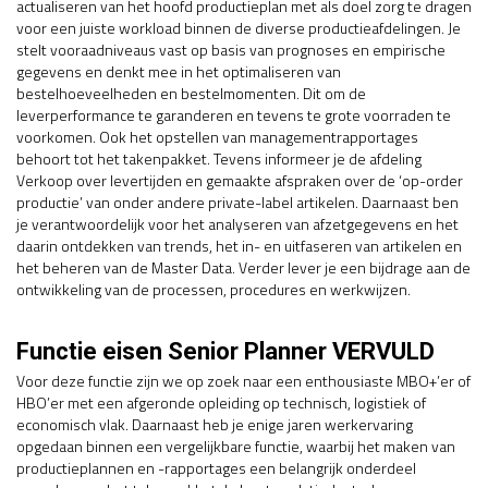
actualiseren van het hoofd productieplan met als doel zorg te dragen
voor een juiste workload binnen de diverse productieafdelingen. Je
stelt vooraadniveaus vast op basis van prognoses en empirische
gegevens en denkt mee in het optimaliseren van
bestelhoeveelheden en bestelmomenten. Dit om de
leverperformance te garanderen en tevens te grote voorraden te
voorkomen. Ook het opstellen van managementrapportages
behoort tot het takenpakket. Tevens informeer je de afdeling
Verkoop over levertijden en gemaakte afspraken over de ‘op-order
productie’ van onder andere private-label artikelen. Daarnaast ben
je verantwoordelijk voor het analyseren van afzetgegevens en het
daarin ontdekken van trends, het in- en uitfaseren van artikelen en
het beheren van de Master Data. Verder lever je een bijdrage aan de
ontwikkeling van de processen, procedures en werkwijzen.
Functie eisen Senior Planner VERVULD
Voor deze functie zijn we op zoek naar een enthousiaste MBO+’er of
HBO’er met een afgeronde opleiding op technisch, logistiek of
economisch vlak. Daarnaast heb je enige jaren werkervaring
opgedaan binnen een vergelijkbare functie, waarbij het maken van
productieplannen en -rapportages een belangrijk onderdeel