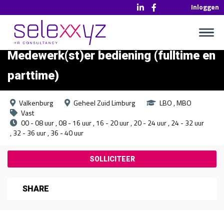
Inloggen
Medewerk(st)er bediening (fulltime en
parttime)
Valkenburg
Geheel Zuid Limburg
LBO
MBO
Vast
00 - 08 uur
08 - 16 uur
16 - 20 uur
20 - 24 uur
24 - 32 uur
32 - 36 uur
36 - 40 uur
SHARE