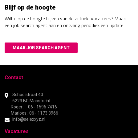
Blijf op de hoogte
Wilt u op de hoogte blijven van de actuele vacatures? Maak
een job search agent aan en ontvang periodiek een update.
MAAK JOB SEARCH AGENT
Contact
Schoolstraat 40
6223 BG Maastricht
Roger : 06 - 1596 7416
Marloes : 06 - 1173 3966
info@selexxyz.nl
Vacatures