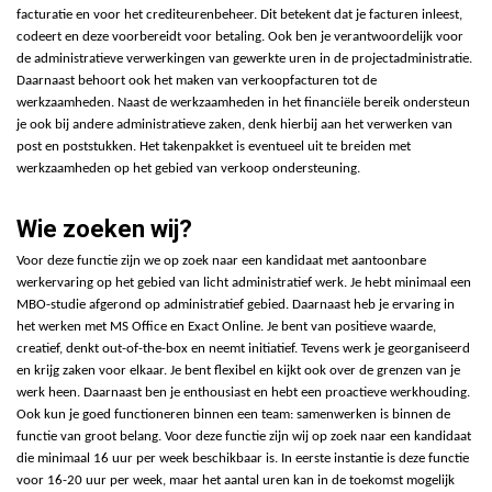
facturatie en voor het crediteurenbeheer. Dit betekent dat je facturen inleest,
codeert en deze voorbereidt voor betaling. Ook ben je verantwoordelijk voor
de administratieve verwerkingen van gewerkte uren in de projectadministratie.
Daarnaast behoort ook het maken van verkoopfacturen tot de
werkzaamheden. Naast de werkzaamheden in het financiële bereik ondersteun
je ook bij andere administratieve zaken, denk hierbij aan het verwerken van
post en poststukken. Het takenpakket is eventueel uit te breiden met
werkzaamheden op het gebied van verkoop ondersteuning.
Wie zoeken wij?
Voor deze functie zijn we op zoek naar een kandidaat met aantoonbare
werkervaring op het gebied van licht administratief werk. Je hebt minimaal een
MBO-studie afgerond op administratief gebied. Daarnaast heb je ervaring in
het werken met MS Office en Exact Online. Je bent van positieve waarde,
creatief, denkt out-of-the-box en neemt initiatief. Tevens werk je georganiseerd
en krijg zaken voor elkaar. Je bent flexibel en kijkt ook over de grenzen van je
werk heen. Daarnaast ben je enthousiast en hebt een proactieve werkhouding.
Ook kun je goed functioneren binnen een team: samenwerken is binnen de
functie van groot belang. Voor deze functie zijn wij op zoek naar een kandidaat
die minimaal 16 uur per week beschikbaar is. In eerste instantie is deze functie
voor 16-20 uur per week, maar het aantal uren kan in de toekomst mogelijk