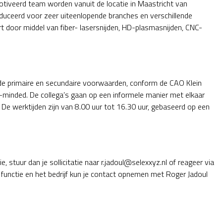
otiveerd team worden vanuit de locatie in Maastricht van
duceerd voor zeer uiteenlopende branches en verschillende
 door middel van fiber- lasersnijden, HD-plasmasnijden, CNC-
ede primaire en secundaire voorwaarden, conform de CAO Klein
minded. De collega’s gaan op een informele manier met elkaar
. De werktijden zijn van 8.00 uur tot 16.30 uur, gebaseerd op een
, stuur dan je sollicitatie naar r.jadoul@selexxyz.nl of reageer via
 functie en het bedrijf kun je contact opnemen met Roger Jadoul