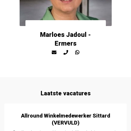
Marloes Jadoul -
Ermers
Laatste vacatures
lround Winkelmedewerker Sittard
Medewe
(VERVULD)