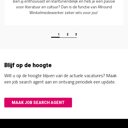
enthousiast en klantvriendelijk en heb je een passie
Ben jij ee
teratuur en cultuur? Dan is de functie van Allround
die op
Winkelmedewerker zeker iets voor jou!
m
1
2
3
Blijf op de hoogte
Wilt u op de hoogte blijven van de actuele vacatures? Maak
een job search agent aan en ontvang periodiek een update.
MAAK JOB SEARCH AGENT