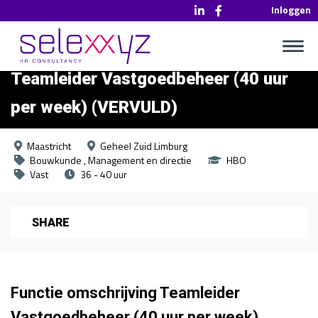
Inloggen
Teamleider Vastgoedbeheer (40 uur
per week) (VERVULD)
Maastricht
Geheel Zuid Limburg
Bouwkunde
Management en directie
HBO
Vast
36 - 40 uur
SHARE
Functie omschrijving Teamleider
Vastgoedbeheer (40 uur per week)