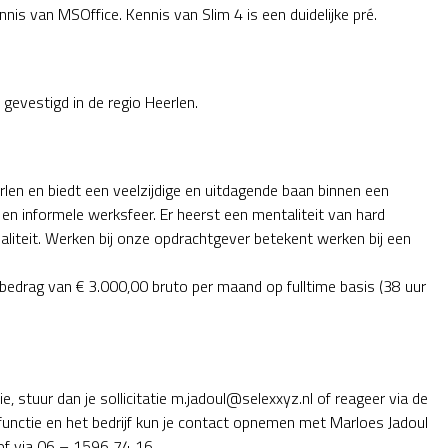
nis van MSOffice. Kennis van Slim 4 is een duidelijke pré.
 gevestigd in de regio Heerlen.
rlen en biedt een veelzijdige en uitdagende baan binnen een
 en informele werksfeer. Er heerst een mentaliteit van hard
liteit. Werken bij onze opdrachtgever betekent werken bij een
bedrag van € 3.000,00 bruto per maand op fulltime basis (38 uur
, stuur dan je sollicitatie m.jadoul@selexxyz.nl of reageer via de
 functie en het bedrijf kun je contact opnemen met Marloes Jadoul
f via 06 – 1596 74 16.