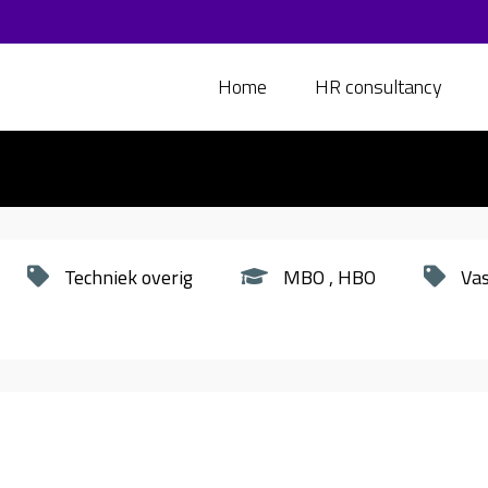
Home
HR consultancy
Techniek overig
MBO
HBO
Va