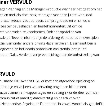
anner VERVULD
ager Planning en de Manager Productie wanneer het gaat om het
ieplan met als doel zorg te dragen voor een juiste workload
 vooraadniveaus vast op basis van prognoses en empirische
n bestelhoeveelheden en bestelmomenten. Dit om de
rote voorraden te voorkomen. Ook het opstellen van
ket. Tevens informeer je de afdeling Verkoop over levertijden
ie’ van onder andere private-label artikelen. Daarnaast ben je
egevens en het daarin ontdekken van trends, het in- en
aster Data. Verder lever je een bijdrage aan de ontwikkeling van
ERVULD
housiaste MBO+’er of HBO’er met een afgeronde opleiding op
ast heb je enige jaren werkervaring opgedaan binnen een
oductieplannen en -rapportages een belangrijk onderdeel vormden
ommunicatief vaardig, daadkrachtig en beschikt over
 Nederlandse, Engelse en Duitse taal in zowel woord als geschrift