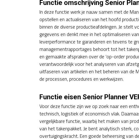
Functie omschrijving Senior Pl
In deze functie werk je nauw samen met de Man
opstellen en actualiseren van het hoofd product
binnen de diverse productieafdelingen. Je stelt
gegevens en denkt mee in het optimaliseren va
leverperformance te garanderen en tevens te g
managementrapportages behoort tot het takenpak
en gemaakte afspraken over de ‘op-order product
verantwoordelijk voor het analyseren van afzetg
uitfaseren van artikelen en het beheren van de M
de processen, procedures en werkwijzen.
Functie eisen Senior Planner V
Voor deze functie zijn we op zoek naar een ent
technisch, logistiek of economisch vlak. Daarna
vergelijkbare functie, waarbij het maken van pr
van het takenpakket. Je bent analytisch sterk, c
overtuigingskracht. Een goede beheersing van de