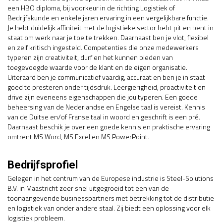
een HBO diploma, bij voorkeur in de richting Logistiek of
Bedrijfskunde en enkele jaren ervaring in een vergelijkbare functie.
Je hebt duidelijk affiniteit met de logistieke sector hebt pit en bent in
staat om werk naar je toe te trekken. Daarnaast ben je vlot, flexibel
en zelf kritisch ingesteld. Competenties die onze medewerkers
typeren zijn creativiteit, durf en het kunnen bieden van
toegevoegde waarde voor de klant en de eigen organisatie.
Uiteraard ben je communicatief vaardig, accuraat en ben je in staat
goed te presteren onder tijdsdruk. Leergierigheid, proactiviteit en
drive zijn eveneens eigenschappen die jou typeren. Een goede
beheersing van de Nederlandse en Engelse taal is vereist. Kennis
van de Duitse en/of Franse taal in woord en geschrift is een pré.
Daarnaast beschik je over een goede kennis en praktische ervaring
omtrent MS Word, MS Excel en MS PowerPoint.
Bedrijfsprofiel
Gelegen in het centrum van de Europese industrie is Steel-Solutions
B.V. in Maastricht zeer snel uitgegroeid tot een van de
toonaangevende businesspartners met betrekking tot de distributie
en logistiek van onder andere staal. Zij biedt een oplossing voor elk
logistiek probleem.