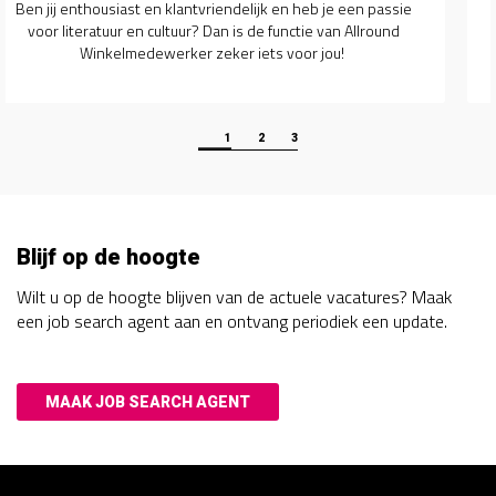
Ben jij een enthousiaste en gedreven administratieve kracht
die op zoek is naar een nieuwe uitdaging binnen de
makelaardij? Dan zijn wij op zoek naar jou!
1
2
3
Blijf op de hoogte
Wilt u op de hoogte blijven van de actuele vacatures? Maak
een job search agent aan en ontvang periodiek een update.
MAAK JOB SEARCH AGENT