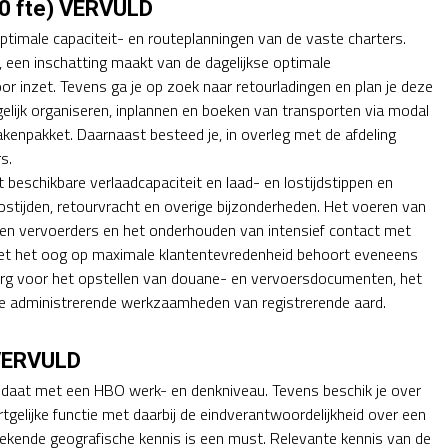
,0 fte) VERVULD
optimale capaciteit- en routeplanningen van de vaste charters.
, een inschatting maakt van de dagelijkse optimale
r inzet. Tevens ga je op zoek naar retourladingen en plan je deze
gelijk organiseren, inplannen en boeken van transporten via modal
 takenpakket. Daarnaast besteed je, in overleg met de afdeling
s.
beschikbare verlaadcapaciteit en laad- en lostijdstippen en
lostijden, retourvracht en overige bijzonderheden. Het voeren van
en vervoerders en het onderhouden van intensief contact met
met het oog op maximale klantentevredenheid behoort eveneens
zorg voor het opstellen van douane- en vervoersdocumenten, het
 je administrerende werkzaamheden van registrerende aard.
 VERVULD
didaat met een HBO werk- en denkniveau. Tevens beschik je over
tgelijke functie met daarbij de eindverantwoordelijkheid over een
tekende geografische kennis is een must. Relevante kennis van de