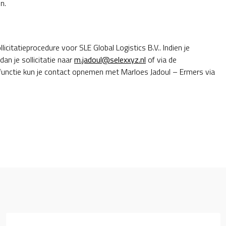
n.
icitatieprocedure voor SLE Global Logistics B.V.. Indien je
an je sollicitatie naar
m.jadoul@selexxyz.nl
of via de
e functie kun je contact opnemen met Marloes Jadoul – Ermers via