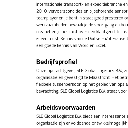
internationale transport- en expeditiebranche 
2010, vervoerscondities en bijbehorende aansprakel
teamplayer en je bent in staat goed presteren on
werkzaamheden bewaak je de voortgang en houd j
creatief en je beschikt over een klantgerichte i
is een must. Kennis van de Duitse en/of Franse t
een goede kennis van Word en Excel.
Bedrijfsprofiel
Onze opdrachtgever, SLE Global Logistics B.V., z
organisatie en gevestigd te Maastricht. Het bet
flexibele tussenpersoon op het gebied van opsla
bevrachting. SLE Global Logistics B.V. staat voor k
Arbeidsvoorwaarden
SLE Global Logistics B.V. biedt een interessante
organisatie zijn er voldoende ontwikkelmogelijkh