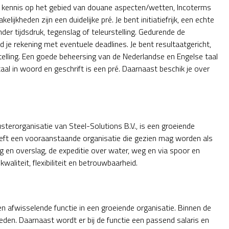
en kennis op het gebied van douane aspecten/wetten, Incoterms
ijkheden zijn een duidelijke pré. Je bent initiatiefrijk, een echte
der tijdsdruk, tegenslag of teleurstelling. Gedurende de
e rekening met eventuele deadlines. Je bent resultaatgericht,
nstelling. Een goede beheersing van de Nederlandse en Engelse taal
aal in woord en geschrift is een pré. Daarnaast beschik je over
usterorganisatie van Steel-Solutions B.V., is een groeiende
reft een vooraanstaande organisatie die gezien mag worden als
g en overslag, de expeditie over water, weg en via spoor en
waliteit, flexibiliteit en betrouwbaarheid.
 en afwisselende functie in een groeiende organisatie. Binnen de
eden. Daarnaast wordt er bij de functie een passend salaris en