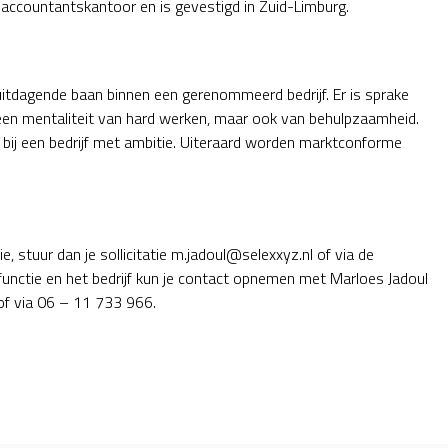
ccountantskantoor en is gevestigd in Zuid-Limburg.
itdagende baan binnen een gerenommeerd bedrijf. Er is sprake
 een mentaliteit van hard werken, maar ook van behulpzaamheid.
bij een bedrijf met ambitie. Uiteraard worden marktconforme
, stuur dan je sollicitatie m.jadoul@selexxyz.nl of via de
 functie en het bedrijf kun je contact opnemen met Marloes Jadoul
f via 06 – 11 733 966.