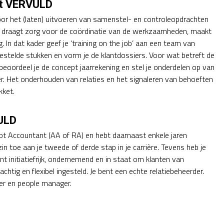
nt VERVULD
voor het (laten) uitvoeren van samenstel- en controleopdrachten
Je draagt zorg voor de coördinatie van de werkzaamheden, maakt
 In dat kader geef je ‘training on the job’ aan een team van
estelde stukken en vorm je de klantdossiers. Voor wat betreft de
eoordeel je de concept jaarrekening en stel je onderdelen op van
. Het onderhouden van relaties en het signaleren van behoeften
kket.
ULD
 tot Accountant (AA of RA) en hebt daarnaast enkele jaren
zin toe aan je tweede of derde stap in je carrière. Tevens heb je
nt initiatiefrijk, ondernemend en in staat om klanten van
chtig en flexibel ingesteld. Je bent een echte relatiebeheerder.
er en people manager.