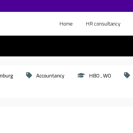
Home
HR consultancy
imburg
Accountancy
HBO
WO