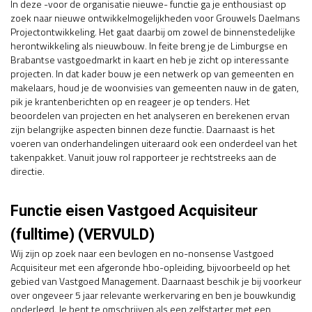
In deze -voor de organisatie nieuwe- functie ga je enthousiast op
zoek naar nieuwe ontwikkelmogelijkheden voor Grouwels Daelmans
Projectontwikkeling. Het gaat daarbij om zowel de binnenstedelijke
herontwikkeling als nieuwbouw. In feite breng je de Limburgse en
Brabantse vastgoedmarkt in kaart en heb je zicht op interessante
projecten. In dat kader bouw je een netwerk op van gemeenten en
makelaars, houd je de woonvisies van gemeenten nauw in de gaten,
pik je krantenberichten op en reageer je op tenders. Het
beoordelen van projecten en het analyseren en berekenen ervan
zijn belangrijke aspecten binnen deze functie. Daarnaast is het
voeren van onderhandelingen uiteraard ook een onderdeel van het
takenpakket. Vanuit jouw rol rapporteer je rechtstreeks aan de
directie.
Functie eisen Vastgoed Acquisiteur
(fulltime) (VERVULD)
Wij zijn op zoek naar een bevlogen en no-nonsense Vastgoed
Acquisiteur met een afgeronde hbo-opleiding, bijvoorbeeld op het
gebied van Vastgoed Management. Daarnaast beschik je bij voorkeur
over ongeveer 5 jaar relevante werkervaring en ben je bouwkundig
onderlegd. Je bent te omschrijven als een zelfstarter met een