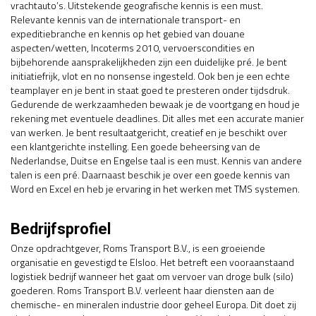
vrachtauto’s. Uitstekende geografische kennis is een must.
Relevante kennis van de internationale transport- en
expeditiebranche en kennis op het gebied van douane
aspecten/wetten, Incoterms 2010, vervoerscondities en
bijbehorende aansprakelijkheden zijn een duidelijke pré. Je bent
initiatiefrijk, vlot en no nonsense ingesteld. Ook ben je een echte
teamplayer en je bent in staat goed te presteren onder tijdsdruk.
Gedurende de werkzaamheden bewaak je de voortgang en houd je
rekening met eventuele deadlines. Dit alles met een accurate manier
van werken. Je bent resultaatgericht, creatief en je beschikt over
een klantgerichte instelling. Een goede beheersing van de
Nederlandse, Duitse en Engelse taal is een must. Kennis van andere
talen is een pré. Daarnaast beschik je over een goede kennis van
Word en Excel en heb je ervaring in het werken met TMS systemen.
Bedrijfsprofiel
Onze opdrachtgever, Roms Transport B.V., is een groeiende
organisatie en gevestigd te Elsloo. Het betreft een vooraanstaand
logistiek bedrijf wanneer het gaat om vervoer van droge bulk (silo)
goederen. Roms Transport B.V. verleent haar diensten aan de
chemische- en mineralen industrie door geheel Europa. Dit doet zij