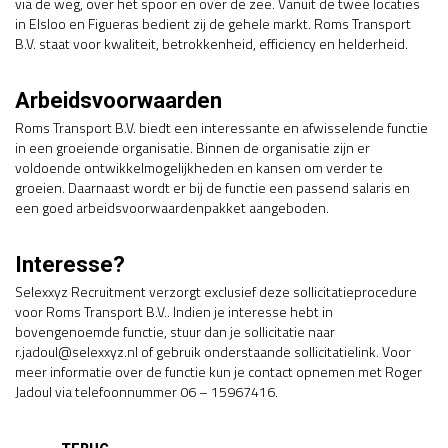
via de weg, over het spoor en over de zee. Vanuit de twee locaties
in Elsloo en Figueras bedient zij de gehele markt. Roms Transport
B.V. staat voor kwaliteit, betrokkenheid, efficiency en helderheid.
Arbeidsvoorwaarden
Roms Transport B.V. biedt een interessante en afwisselende functie
in een groeiende organisatie. Binnen de organisatie zijn er
voldoende ontwikkelmogelijkheden en kansen om verder te
groeien. Daarnaast wordt er bij de functie een passend salaris en
een goed arbeidsvoorwaardenpakket aangeboden.
Interesse?
Selexxyz Recruitment verzorgt exclusief deze sollicitatieprocedure
voor Roms Transport B.V.. Indien je interesse hebt in
bovengenoemde functie, stuur dan je sollicitatie naar
r.jadoul@selexxyz.nl of gebruik onderstaande sollicitatielink. Voor
meer informatie over de functie kun je contact opnemen met Roger
Jadoul via telefoonnummer 06 – 15967416.