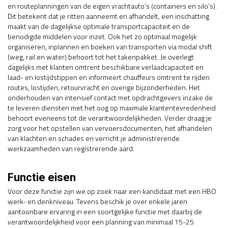
en routeplanningen van de eigen vrachtauto’s (containers en silo’s).
Dit betekent dat je ritten aanneemt en afhandelt, een inschatting
maakt van de dagelijkse optimale transportcapaciteit en de
benodigde middelen voor inzet. Ook het zo optimaal mogelijk
organiseren, inplannen en boeken van transporten via modal shift
(weg, rail en water) behoort tot het takenpakket. Je overlegt
dagelijks met klanten omtrent beschikbare verlaadcapaciteit en
laad- en lostijdstippen en informeert chauffeurs omtrent te rijden
routes, lostijden, retourvracht en overige bijzonderheden. Het
onderhouden van intensief contact met opdrachtgevers inzake de
te leveren diensten met het oog op maximale klantentevredenheid
behoort eveneens tot de verantwoordelijkheden. Verder draag je
zorg voor het opstellen van vervoersdocumenten, het afhandelen
van klachten en schades en verricht je administrerende
werkzaamheden van registrerende aard.
Functie eisen
Voor deze functie zijn we op zoek naar een kandidaat met een HBO
werk- en denkniveau. Tevens beschik je over enkele jaren
aantoonbare ervaring in een soortgelijke functie met daarbij de
verantwoordelijkheid voor een planning van minimaal 15-25