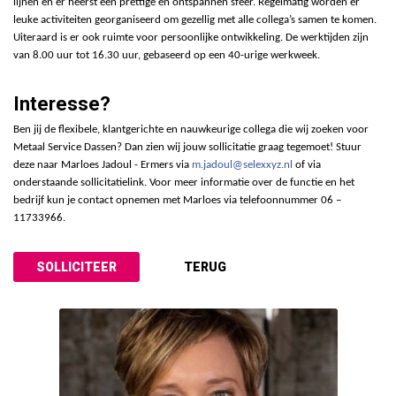
lijnen en er heerst een prettige en ontspannen sfeer. Regelmatig worden er
leuke activiteiten georganiseerd om gezellig met alle collega’s samen te komen.
Uiteraard is er ook ruimte voor persoonlijke ontwikkeling. De werktijden zijn
van 8.00 uur tot 16.30 uur, gebaseerd op een 40-urige werkweek.
Interesse?
Ben jij de flexibele, klantgerichte en nauwkeurige collega die wij zoeken voor
Metaal Service Dassen? Dan zien wij jouw sollicitatie graag tegemoet! Stuur
deze naar Marloes Jadoul - Ermers via
m.jadoul@selexxyz.nl
of via
onderstaande sollicitatielink. Voor meer informatie over de functie en het
bedrijf kun je contact opnemen met Marloes via telefoonnummer 06 –
11733966.