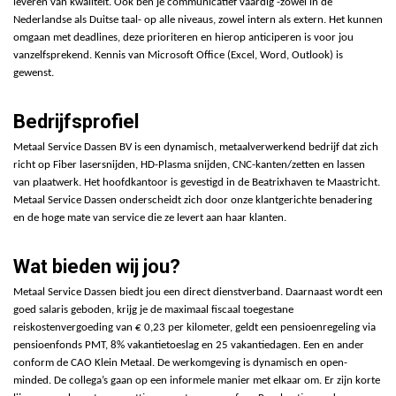
leveren van kwaliteit. Ook ben je communicatief vaardig -zowel in de
Nederlandse als Duitse taal- op alle niveaus, zowel intern als extern. Het
ku
nnen
omgaan met deadlines, deze prioriteren en hierop anticiperen is voor jou
vanzelfsprekend. Kennis van Microsoft Office (Excel, Word, Outlook) is
gewenst.
Bedrijfsprofiel
Metaal Service Dassen BV is een dynamisch, metaalverwerkend bedrijf dat zich
richt op Fiber lasersnijden, HD-Plasma snijden, CNC-kanten/zetten en lassen
van plaatwerk. Het hoofdkantoor is gevestigd in de Beatrixhaven te Maastricht.
Metaal Service Dassen onderscheidt zich door onze klantgerichte benadering
en de hoge mate van service die ze levert aan haar klanten.
Wat bieden wij jou?
Metaal Service Dassen biedt jou een direct dienstverband. Daarnaast wordt
een
goed salaris geboden, krijg je de maximaal fiscaal toegestane
reiskostenvergoeding van € 0,23 per kilometer, geldt een pensioenregeling via
pensioenfonds PMT, 8% vakantietoeslag en 25 vakantiedagen.
Een en ander
conform de CAO Klein Metaal. De werkomgeving is dynamisch en open-
minded. De collega’s gaan op een informele manier met elkaar om. Er zijn korte