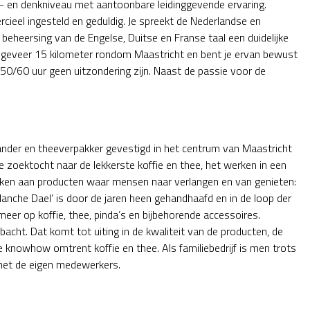
k- en denkniveau met aantoonbare leidinggevende ervaring.
ieel ingesteld en geduldig. Je spreekt de Nederlandse en
beheersing van de Engelse, Duitse en Franse taal een duidelijke
ongeveer 15 kilometer rondom Maastricht en bent je ervan bewust
0/60 uur geen uitzondering zijn. Naast de passie voor de
ander en theeverpakker gevestigd in het centrum van Maastricht
e zoektocht naar de lekkerste koffie en thee, het werken in een
ken aan producten waar mensen naar verlangen en van genieten:
anche Dael’ is door de jaren heen gehandhaafd en in de loop der
eer op koffie, thee, pinda’s en bijbehorende accessoires.
ht. Dat komt tot uiting in de kwaliteit van de producten, de
e knowhow omtrent koffie en thee. Als familiebedrijf is men trots
 met de eigen medewerkers.