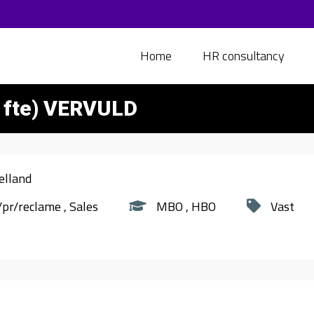
Home
HR consultancy
0 fte) VERVULD
elland
/pr/reclame
Sales
MBO
HBO
Vast