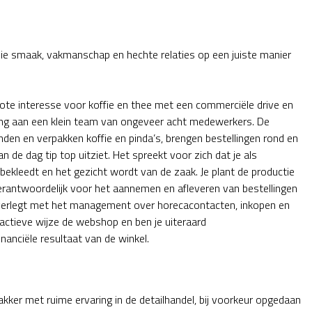
 die smaak, vakmanschap en hechte relaties op een juiste manier
ote interesse voor koffie en thee met een commerciële drive en
eiding aan een klein team van ongeveer acht medewerkers. De
den en verpakken koffie en pinda’s, brengen bestellingen rond en
 de dag tip top uitziet. Het spreekt voor zich dat je als
bekleedt en het gezicht wordt van de zaak. Je plant de productie
verantwoordelijk voor het aannemen en afleveren van bestellingen
overlegt met het management over horecacontacten, inkopen en
n actieve wijze de webshop en ben je uiteraard
anciële resultaat van de winkel.
akker met ruime ervaring in de detailhandel, bij voorkeur opgedaan