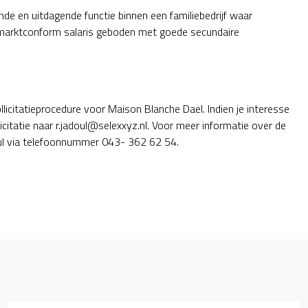
de en uitdagende functie binnen een familiebedrijf waar
marktconform salaris geboden met goede secundaire
licitatieprocedure voor Maison Blanche Dael. Indien je interesse
icitatie naar r.jadoul@selexxyz.nl. Voor meer informatie over de
ul via telefoonnummer 043- 362 62 54.