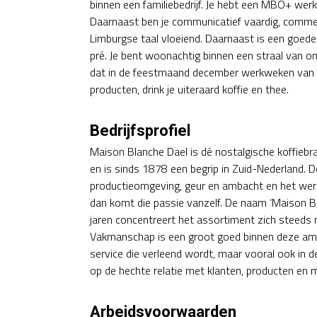
binnen een familiebedrijf. Je hebt een MBO+ wer
Daarnaast ben je communicatief vaardig, commerc
Limburgse taal vloeiend. Daarnaast is een goede 
pré. Je bent woonachtig binnen een straal van 
dat in de feestmaand december werkweken van 5
producten, drink je uiteraard koffie en thee.
Bedrijfsprofiel
Maison Blanche Dael is dé nostalgische koffiebr
en is sinds 1878 een begrip in Zuid-Nederland. D
productieomgeving, geur en ambacht en het wer
dan komt die passie vanzelf. De naam ‘Maison Bl
jaren concentreert het assortiment zich steeds m
Vakmanschap is een groot goed binnen deze ambac
service die verleend wordt, maar vooral ook in d
op de hechte relatie met klanten, producten en
Arbeidsvoorwaarden