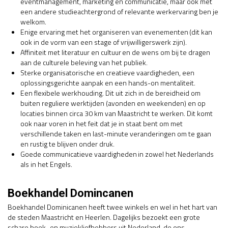
eventmanagement, marketing en communicatie, maar ook met
een andere studieachtergrond of relevante werkervaring ben je
welkom.
Enige ervaring met het organiseren van evenementen (dit kan
ook in de vorm van een stage of vrijwilligerswerk zijn).
Affiniteit met literatuur en cultuur en de wens om bij te dragen
aan de culturele beleving van het publiek.
Sterke organisatorische en creatieve vaardigheden, een
oplossingsgerichte aanpak en een hands-on mentaliteit.
Een flexibele werkhouding. Dit uit zich in de bereidheid om
buiten reguliere werktijden (avonden en weekenden) en op
locaties binnen circa 30 km van Maastricht te werken. Dit komt
ook naar voren in het feit dat je in staat bent om met
verschillende taken en last-minute veranderingen om te gaan
en rustig te blijven onder druk.
Goede communicatieve vaardigheden in zowel het Nederlands
als in het Engels.
Boekhandel Domincanen
Boekhandel Dominicanen heeft twee winkels en wel in het hart van
de steden Maastricht en Heerlen. Dagelijks bezoekt een grote
schare boek- en muziekliefhebbers uit Nederland, de ons