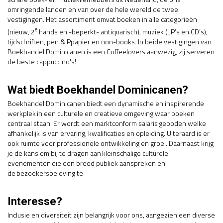
omringende landen en van over de hele wereld de twee
vestigingen. Het assortiment omvat boeken in alle categorieën
e
(nieuw, 2
hands en -beperkt- antiquarisch), muziek (LP’s en CD’s),
tijdschriften, pen & Ppapier en non-books. In beide vestigingen van
Boekhandel Dominicanen is een Coffeelovers aanwezig, zij serveren
de beste cappuccino's!
Wat biedt Boekhandel Dominicanen?
Boekhandel Dominicanen biedt een dynamische en inspirerende
werkplek in een culturele en creatieve omgeving waar boeken
centraal staan. Er wordt een marktconform salaris geboden welke
afhankelijk is van ervaring, kwalificaties en opleiding. Uiteraard is er
ook ruimte voor professionele ontwikkeling en groei. Daarnaast krijg
je de kans om bij te dragen aan kleinschalige culturele
evenementen die een breed publiek aanspreken en
de bezoekersbeleving te
Interesse?
Inclusie en diversiteit zijn belangrijk voor ons, aangezien een diverse