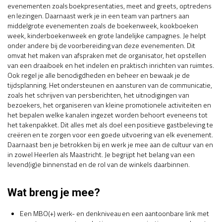
evenementen zoals boekpresentaties, meet and greets, optredens
en lezingen. Daarnaast werk je in een team van partners aan
middelgrote evenementen zoals de boekenweek, kookboeken
week, kinderboekenweek en grote landelijke campagnes. Je helpt
onder andere bij de voorbereiding van deze evenementen. Dit
omvat het maken van afspraken met de organisator, het opstellen
van een draaiboek en het indelen en praktisch inrichten van ruimtes.
Ook regel je alle benodigdheden en beheer en bewaak je de
tijdsplanning. Het ondersteunen en aansturen van de communicatie,
zoals het schrijven van persberichten, het uitnodigingen van
bezoekers, het organiseren van kleine promotionele activiteiten en
het bepalen welke kanalen ingezet worden behoort eveneens tot
het takenpakket. Dit alles met als doel een positieve gastbeleving te
creëren en te zorgen voor een goede uitvoering van elk evenement.
Daarnaast ben je betrokken bij en werk je mee aan de cultuur van en
in zowel Heerlen als Maastricht. Je begrijpt het belang van een
levend(ig)e binnenstad en de rol van de winkels daarbinnen.
Wat breng je mee?
Een MBO(+) werk- en denkniveau en een aantoonbare link met