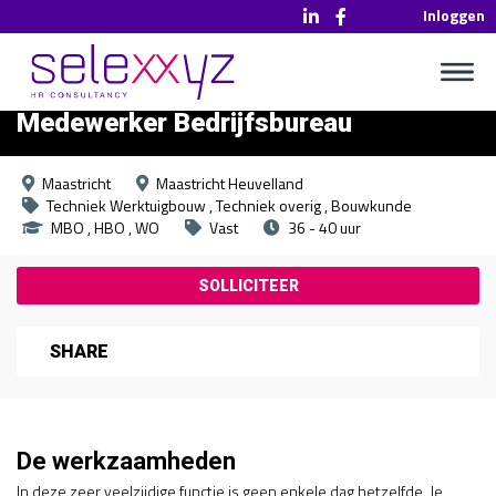
Inloggen
Medewerker Bedrijfsbureau
Maastricht
Maastricht Heuvelland
Techniek Werktuigbouw
Techniek overig
Bouwkunde
MBO
HBO
WO
Vast
36 - 40 uur
SHARE
De werkzaamheden
In deze zeer veelzijdige functie is geen enkele dag hetzelfde. Je