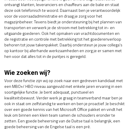
ontvangt klanten, leveranciers en chauffeurs aan de balie en staat
deze ook telefonisch te woord. Daarnaast ben je verantwoordelijk
voor de voorraadadministratie en draag je zorg voor het
magazijnbeheer. Tevens biedt je ondersteuning bij het plannen van
transporten en verwerk je de stroom met betrekking tot in- en
uitgaande goederen. Ook het opmaken van vrachtdocumenten en
de registratie en controle met betrekking tot het goederenverloop
behoren tot jouw takenpakket. Daarbij ondersteun je jouw collega’s
op kantoor bij allerhande werkzaamheden en zorg je er samen met
hen voor dat alles tot in de puntjes is geregeld.
Wie zoeken wij?
Voor deze functie zijn wij op zoek naar een gedreven kandidaat met
een MBO+/ HBO niveau aangevuld met enkele jaren ervaring in een
soortgelijke functie. Je bent adequaat, punctueel en
kwaliteitsbewust. Verder werk je graag in teamverband maar ben je
ook in staat om zelfstandig te werken en ben je proactief. Je beschikt
over een goede kennis van het Microsoft Office pakket en vindt het
leuk om binnen een klein team samen de schouders eronder te
zetten. Een goede beheersing van de Duitse taal is belangrijk, een
goede beheersing van de Engelse taal is een pré.