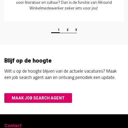
die op zoek is naar een nieuwe uitdaging binnen de
makelaardij? Dan zijn wij op zoek naar jou!
1
2
3
Blijf op de hoogte
Wilt u op de hoogte blijven van de actuele vacatures? Maak
een job search agent aan en ontvang periodiek een update.
MAAK JOB SEARCH AGENT
Contact