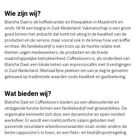
Wie zijn wij?
Blanche Dael is dé koffiebrander en theepakker in Maastricht en
sinds 1878 een begrip in Zuid-Nederland. Vakmanschap is een groot
goed binnen het ambacht dat komt tot uiting in de kwaliteit van de
producten en de service, maar vooral ook in de know how van koffie
en thee. Als familiebedrijf is men trots op de hechte relatie met
klanten ,eigen medewerkers, de producten en de brede
maatschappelijke betrokkenheid. Coffeelovers is, als onderdeel van
Blanche Dael, een lokale keten van espressocafés met 9 vestigingen
in Zuid-Nederland. Allemaal fijne plekken om van je dag te genieten
gebouwd op traditionele waarden zoals kwaliteit en gastbeleving.
Wat bieden wij?
Blanche Dael en Coffeelovers bieden jou een afwisselende en
uitdagende functie binnen een familiebedrijf met groeiambities. De
organisatie kenmerkt zich door een dynamische en open minded
werksfeer. Er wordt een marktconform salaris geboden met
passende secundaire arbeidsvoorwaarden zoals onder andere de
beste cappuccino’s in town, en een fiets- en bedrijfssportregeling.