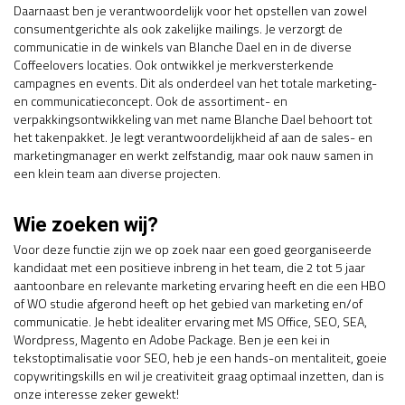
Daarnaast ben je verantwoordelijk voor het opstellen van zowel
consumentgerichte als ook zakelijke mailings. Je verzorgt de
communicatie in de winkels van Blanche Dael en in de diverse
Coffeelovers locaties. Ook ontwikkel je merkversterkende
campagnes en events. Dit als onderdeel van het totale marketing-
en communicatieconcept. Ook de assortiment- en
verpakkingsontwikkeling van met name Blanche Dael behoort tot
het takenpakket. Je legt verantwoordelijkheid af aan de sales- en
marketingmanager en werkt zelfstandig, maar ook nauw samen in
een klein team aan diverse projecten.
Wie zoeken wij?
Voor deze functie zijn we op zoek naar een goed georganiseerde
kandidaat met een positieve inbreng in het team, die 2 tot 5 jaar
aantoonbare en relevante marketing ervaring heeft en die een HBO
of WO studie afgerond heeft op het gebied van marketing en/of
communicatie. Je hebt idealiter ervaring met MS Office, SEO, SEA,
Wordpress, Magento en Adobe Package. Ben je een kei in
tekstoptimalisatie voor SEO, heb je een hands-on mentaliteit, goeie
copywritingskills en wil je creativiteit graag optimaal inzetten, dan is
onze interesse zeker gewekt!