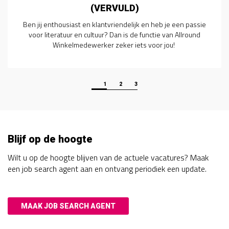
ssie
Ben jij een enthousiaste en gedreven administratieve kra
nd
die op zoek is naar een nieuwe uitdaging binnen de
makelaardij? Dan zijn wij op zoek naar jou!
1
2
3
Blijf op de hoogte
Wilt u op de hoogte blijven van de actuele vacatures? Maak
een job search agent aan en ontvang periodiek een update.
MAAK JOB SEARCH AGENT