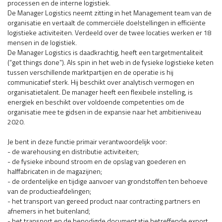
processen en de interne logistiek.
De Manager Logistics neemt zitting in het Management team van de
organisatie en vertaalt de commerciële doelstellingen in efficiënte
logistieke activiteiten. Verdeeld over de twee locaties werken er 18
mensen in de logistiek.
De Manager Logistics is daadkrachtig, heeft een targetmentaliteit
(“get things done”). Als spin in het web in de fysieke logistieke keten
tussen verschillende marktpartijen en de operatie is hij
communicatief sterk. Hij beschikt over analytisch vermogen en
organisatietalent. De manager heeft een flexibele instelling, is
energiek en beschikt over voldoende competenties om de
organisatie mee te gidsen in de expansie naar het ambitieniveau
2020.
Je bent in deze functie primair verantwoordelijk voor:
- de warehousing en distributie activiteiten;
- de fysieke inbound stroom en de opslag van goederen en
halffabricaten in de magazijnen;
- de ordentelijke en tijdige aanvoer van grondstoffen ten behoeve
van de productieafdelingen;
- het transport van gereed product naar contracting partners en
afnemers in het buitenland;
- het transport en de benodigde documentatie betreffende export