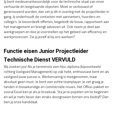
Jij bent medeverantwoordelijk voor de technische staat van onze
verhuurde én leegstaande objecten. Moet er verbouwd of
gerenoveerd worden, dan zet jij dit in overleg met de projectleider in
gang. Jij onderhoudt de contacten met aannemers, huurders en
collega’s. Je beoordeelt offertes, begeleidt de bouw, rapporteert aan
het management en brengt adviezen uit. Ook neem je deel aan
werkgroepen en doe je voorstellen op het gebied van efficiency en
werkprocessen. Zie jij jezelf al bij ons werken?
Functie eisen Junior Projectleider
Technische Dienst VERVULD
Wij zoeken jou! Als je tenminste een hbo-diploma (bijvoorbeeld
richting Vastgoed Management) op zak hebt, enthousiast bent en als
vastgoed jouw passie is. Werkervaring is meegenomen, maar
absoluut geen must. Je bent een echte teamplayer. Je zet graag je
tanden in bouwkundige en commerciële issues. Het Office-pakket en
vooral Excel ken je als je broekzak. Sta je te popelen om te beginnen
en wil je niets liever dan straks doorgroeien binnen ons bedrijf? Dan
ben jij onze kandidaat.