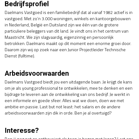
Bedrijfsprofiel
Daelmans Vastgoed is een familiebedrijf dat al vanaf 1982 actief is in
vastgoed. Met zo’n 3.000 woningen, winkels en kantoorgebouwen
in Nederland, België en Duitsland zijn we één van de grotere
particuliere beleggers van dit land. Je vindt ons in het centrum van
Maastricht. We zijn slagvaardig, eigenzinnig en persoonlijk
betrokken. Daelmans maakt op dit moment een enorme groei door.
Daarom zijn wij op zoek naar een Junior Projectleider Technische
Dienst (fulltime).
Arbeidsvoorwaarden
Daelmans Vastgoed biedt jou een uitdagende baan. Je krijgt de kans
om je als young professional te ontwikkelen, mee te denken en een
bijdrage te leveren aan de ontwikkeling van ons bedrijf. Je werkt in
een informele en goede sfeer. Alles wat we doen, doen we met
ambitie en passie. Last but not least: het salaris en de andere
arbeidsvoorwaarden zijn dik in orde. Ben je al overtuigd?
Interesse?
Ben jij nog net zo enthousiast als toen je begon met lezen? Laat ons