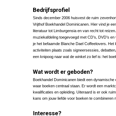
Bedrijfsprofiel
Sinds december 2006 huisvest de ruim zevenhond
Vrijthof Boekhandel Dominicanen. Hier vind je ee
literatuur tot Limburgensia en van recht tot reize
muziekafdeling toegevoegd met CD’s, DVD’s en vi
je het befaamde Blanche Dael Coffeelovers. Het k
activiteiten plaats zoals signeersessies, debatten
een knipoog naar wat de winkel zo lief is: het boe
Wat wordt er geboden?
Boekhandel Dominicanen biedt een dynamische en
waar boeken centraal staan. Er wordt een marktco
kwalificaties en opleiding. Uiteraard is er ook rui
kans om jouw liefde voor boeken te combineren m
Interesse?