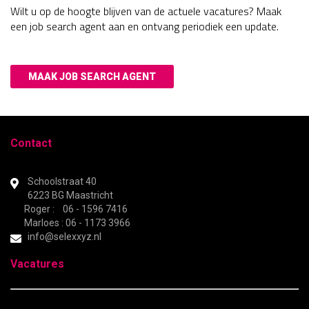
Wilt u op de hoogte blijven van de actuele vacatures? Maak
een job search agent aan en ontvang periodiek een update.
MAAK JOB SEARCH AGENT
Contact
Schoolstraat 40
6223 BG Maastricht
Roger : 06 - 1596 7416
Marloes : 06 - 1173 3966
info@selexxyz.nl
Vacatures