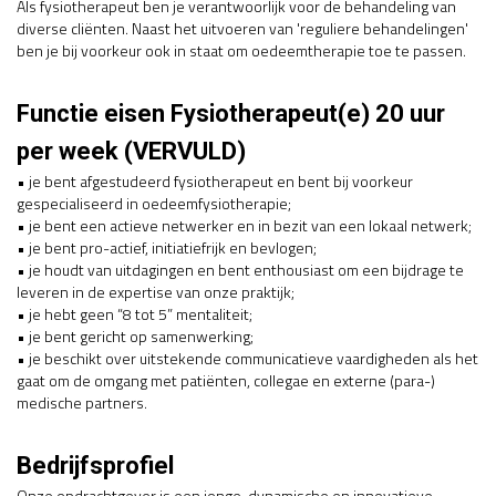
Als fysiotherapeut ben je verantwoorlijk voor de behandeling van
diverse cliënten. Naast het uitvoeren van 'reguliere behandelingen'
ben je bij voorkeur ook in staat om oedeemtherapie toe te passen.
Functie eisen Fysiotherapeut(e) 20 uur
per week (VERVULD)
• je bent afgestudeerd fysiotherapeut en bent bij voorkeur
gespecialiseerd in oedeemfysiotherapie;
• je bent een actieve netwerker en in bezit van een lokaal netwerk;
• je bent pro-actief, initiatiefrijk en bevlogen;
• je houdt van uitdagingen en bent enthousiast om een bijdrage te
leveren in de expertise van onze praktijk;
• je hebt geen “8 tot 5” mentaliteit;
• je bent gericht op samenwerking;
• je beschikt over uitstekende communicatieve vaardigheden als het
gaat om de omgang met patiënten, collegae en externe (para-)
medische partners.
Bedrijfsprofiel
Onze opdrachtgever is een jonge, dynamische en innovatieve