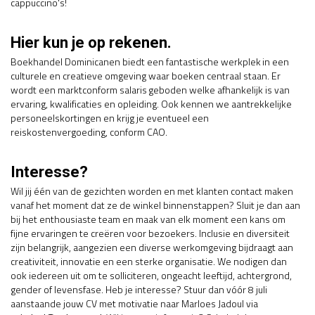
cappuccino's!
Hier kun je op rekenen.
Boekhandel Dominicanen biedt een fantastische werkplek in een
culturele en creatieve omgeving waar boeken centraal staan. Er
wordt een marktconform salaris geboden welke afhankelijk is van
ervaring, kwalificaties en opleiding. Ook kennen we aantrekkelijke
personeelskortingen en krijg je eventueel een
reiskostenvergoeding, conform CAO.
Interesse?
Wil jij één van de gezichten worden en met klanten contact maken
vanaf het moment dat ze de winkel binnenstappen? Sluit je dan aan
bij het enthousiaste team en maak van elk moment een kans om
fijne ervaringen te creëren voor bezoekers. Inclusie en diversiteit
zijn belangrijk, aangezien een diverse werkomgeving bijdraagt aan
creativiteit, innovatie en een sterke organisatie. We nodigen dan
ook iedereen uit om te solliciteren, ongeacht leeftijd, achtergrond,
gender of levensfase. Heb je interesse? Stuur dan vóór 8 juli
aanstaande jouw CV met motivatie naar Marloes Jadoul via