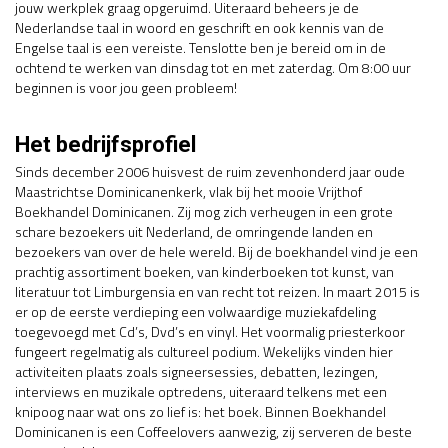
jouw werkplek graag opgeruimd. Uiteraard beheers je de
Nederlandse taal in woord en geschrift en ook kennis van de
Engelse taal is een vereiste. Tenslotte ben je bereid om in de
ochtend te werken van dinsdag tot en met zaterdag. Om 8:00 uur
beginnen is voor jou geen probleem!
Het bedrijfsprofiel
Sinds december 2006 huisvest de ruim zevenhonderd jaar oude
Maastrichtse Dominicanenkerk, vlak bij het mooie Vrijthof
Boekhandel Dominicanen. Zij mog zich verheugen in een grote
schare bezoekers uit Nederland, de omringende landen en
bezoekers van over de hele wereld. Bij de boekhandel vind je een
prachtig assortiment boeken, van kinderboeken tot kunst, van
literatuur tot Limburgensia en van recht tot reizen. In maart 2015 is
er op de eerste verdieping een volwaardige muziekafdeling
toegevoegd met Cd’s, Dvd’s en vinyl. Het voormalig priesterkoor
fungeert regelmatig als cultureel podium. Wekelijks vinden hier
activiteiten plaats zoals signeersessies, debatten, lezingen,
interviews en muzikale optredens, uiteraard telkens met een
knipoog naar wat ons zo lief is: het boek. Binnen Boekhandel
Dominicanen is een Coffeelovers aanwezig, zij serveren de beste