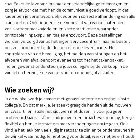
chauffeurs en leveranciers met een vriendelijke goedemorgen en
zorg je ervoor dat met hen de communicatie goed verloopt. In dat
kader ben je verantwoordelijk voor een correcte afhandeling van alle
transporten. Ook beheers je de voorraad van winkelmaterialen
zoals schoonmaakmiddelen en kantoorartikelen waaronder
printpapier, inpakspullen, tasjes enzovoort. Deze bestellingen
worden verzorgd vanuit het eigen servicecentrum, maar je bestelt
ook zelf producten bij de desbetreffende leveranciers. Het
controleren van de beveiliging, het melden van storingen en het
afvoeren van afval behoort eveneens tot het het takenpakket.
Indien gewenst ondersteun je jouw collega’s bij de verkoop in de
winkel en bereid je de winkel voor op opening of afsluiten.
Wie zoeken wij?
In de winkel werk je samen met gepassioneerde en enthousiaste
collega's. En dat merk je. Je steekt graag de handen uit de mouwen
en zwaar tillen, zoals het sjouwen met dozen, is voor jou geen
probleem. Daarnaast beschik je over een proactieve houding, ben je
flexibel en ben je in staat om met veranderingen om te gaan. Ook
vind je het leuk om veelzijdig inzetbaar te zijn en te ondersteunen in
de winkel waar nodig. Je hebt oog voor detail, werkt netjes en houdt