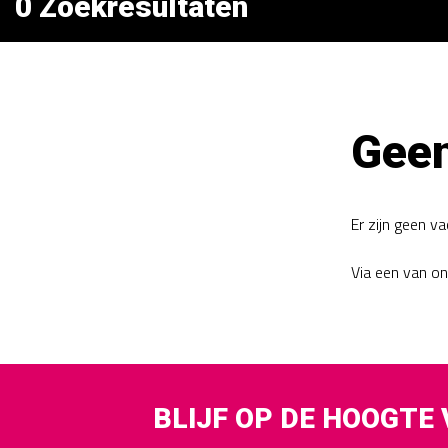
0 Zoekresultaten
Geen
Er zijn geen v
Via een van o
BLIJF OP DE HOOGTE